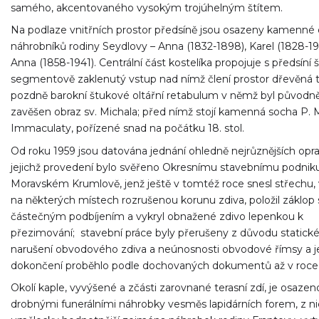
samého, akcentovaného vysokým trojúhelným štítem.
Na podlaze vnitřních prostor předsíně jsou osazeny kamenné
náhrobníků rodiny Seydlovy – Anna (1832-1898), Karel (1828-1
Anna (1858-1941). Centrální část kostelíka propojuje s předsíní š
segmentově zaklenutý vstup nad nímž člení prostor dřevěná t
pozdně barokní štukové oltářní retabulum v němž byl původn
zavěšen obraz sv. Michala; před nímž stojí kamenná socha P. 
Immaculaty, pořízené snad na počátku 18. stol.
Od roku 1959 jsou datována jednání ohledně nejrůznějších opra
jejichž provedení bylo svěřeno Okresnímu stavebnímu podnik
Moravském Krumlově, jenž ještě v tomtéž roce snesl střechu, 
na některých místech rozrušenou korunu zdiva, položil záklop 
částečným podbíjením a vykryl obnažené zdivo lepenkou k
přezimování; stavební práce byly přerušeny z důvodu statick
narušení obvodového zdiva a neúnosnosti obvodové římsy a je
dokončení proběhlo podle dochovaných dokumentů až v roce 
Okolí kaple, vyvýšené a zčásti zarovnané terasní zdí, je osazen
drobnými funerálními náhrobky vesměs lapidárních forem, z ni