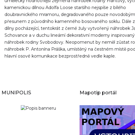
umělecky hodnotnější zejména náhrobek rodiny Frantovy, vy
kamenickou dílnou Adolfa Loose staršího nejspíše z bílého
doubravnického mramoru, degradovaného pouze novodobý
přesunem z původního kamenného bosovaného soklu. Dále z
dílny pocházející, tentokrát z černé žuly vytvořený náhrobek J
Schovance a v duchu lineární dekorativní moderny inspirovaný
náhrobek rodiny Svobodovy. Neopomenut by neměl zůstat r
náhrobek P. Antonína Práška, umístěný na čestném místě pod
hlavní osové komunikace bezprostředně vedle kaple.
MUNIPOLIS
Mapotip portál