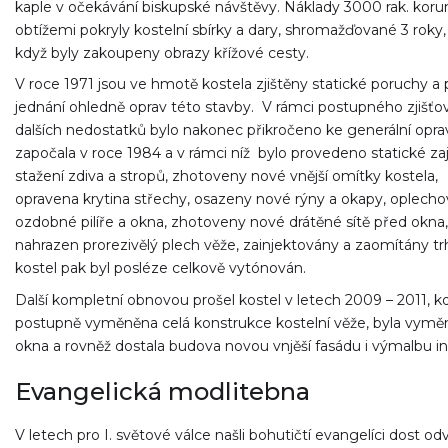
kaple v očekávání biskupské návštěvy. Náklady 3000 rak. koru
obtížemi pokryly kostelní sbírky a dary, shromažďované 3 roky,
když byly zakoupeny obrazy křížové cesty.
V roce 1971 jsou ve hmotě kostela zjištěny statické poruchy a p
jednání ohledně oprav této stavby. V rámci postupného zjišťo
dalších nedostatků bylo nakonec přikročeno ke generální oprav
započala v roce 1984 a v rámci níž bylo provedeno statické zaj
stažení zdiva a stropů, zhotoveny nové vnější omítky kostela,
opravena krytina střechy, osazeny nové rýny a okapy, oplech
ozdobné pilíře a okna, zhotoveny nové drátěné sítě před okna,
nahrazen prorezivělý plech věže, zainjektovány a zaomítány trh
kostel pak byl posléze celkově vytónován.
Další kompletní obnovou prošel kostel v letech 2009 – 2011, k
postupně vyměněna celá konstrukce kostelní věže, byla vym
okna a rovněž dostala budova novou vnjěší fasádu i výmalbu in
Evangelická modlitebna
V letech pro I. světové válce našli bohutičtí evangelíci dost od