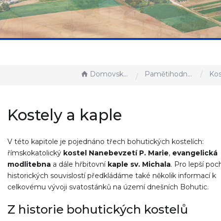
Domovská stránka
Pamětihodnosti a zajímavosti
Koste
Kostely a kaple
V této kapitole je pojednáno třech bohutických kostelích:
římskokatolický
kostel Nanebevzetí P. Marie
,
evangelická
modlitebna
a dále hřbitovní
kaple sv. Michala
. Pro lepší po
historických souvislostí předkládáme také několik informací k
celkovému vývoji svatostánků na území dnešních Bohutic.
Z historie bohutických kostelů