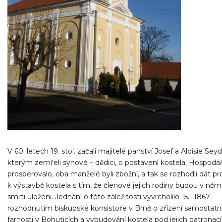
V 60. letech 19. stol. začali majitelé panství Josef a Aloisie Seyd
kterým zemřeli synové – dědici, o postavení kostela. Hospodář
prosperovalo, oba manželé byli zbožní, a tak se rozhodli dát p
k výstavbě kostela s tím, že členové jejich rodiny budou v ně
smrti uloženi. Jednání o této záležitosti vyvrcholilo 15.1.1867
rozhodnutím biskupské konsistoře v Brně o zřízení samostat
farnosti v Bohuticích a vybudování kostela pod jejich patronací