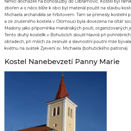
farníci docházeli na bohoslužby do Olbramovic. Kostel byl farní
zbořen a o něco blíže k obci byl materiál použit na stavbu koste
Michaela archanděla se hřbitovem. Tam se přenesly kostelní 
a ze zrušeného kostela v Olomouci byla dovezena na oltář so
Madony jako připomínka mariánských poutí, organizovaných je
Tento druhý kostelík v Bohuticích sloužil hlavně při pohřebních
obřadech, při mších za zesnulé a slavnostní poutní mše bývala
květnu na svátek Zjevení sv. Michaela (bohutického patrona).
Kostel Nanebevzetí Panny Marie