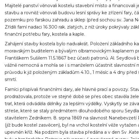
Majitelé panství věnovali kostelu stavební místo a financovali 
stavbu a rovněž věnovali budovu lesní správy ke zřízení fary, čá
pozemku pro farskou zahradu a sklep (před sochou sv. Jana Ne
Zřídili farní nadaci 16 300 rak. zlatých, z níž úroky pokrývaly zák
finanční potřebu fary, kostela a kaple.
Zahájení stavby kostela bylo nadvakrát. Položení základního 
moravským buditelem a bývalým olbramovickým kaplanem pr
Františkem Sušilem 11.5.1867 bez účasti patronů. Al. Seydlová 
vážně nemocná a mohla se i s manželem účastnit slavnostní 
průvodu k již položeným základům 4.10., 1 měsíc a 4 dny před
smrtí.
Farníci přispívali finančními dary, ale hlavně prací a povozy. St
prodražovala, protože ve stejné době se přes obec stavěla žele
trať, která odváděla dělníky za lepšími výdělky. Vyskytly se záv
střeše, které se staly předmětem dlouhodobého sporu Seydla
stavitelem Zedníkem. 8. srpna 1869 na slavnost Nanebevzetí 
(jíž bude kostel zasvěcen), byl na vrchol kostelní věže vytažen 
upevněn kříž. Na podzim byla stavba předána a v den Sv .Kate