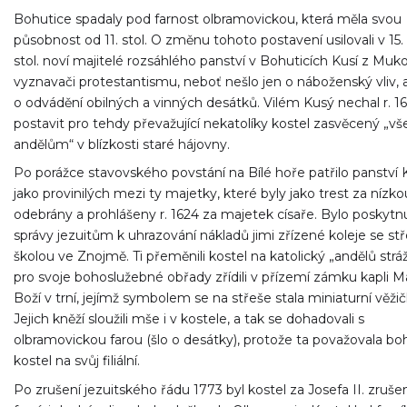
Bohutice spadaly pod farnost olbramovickou, která měla svou
působnost od 11. stol. O změnu tohoto postavení usilovali v 15. 
stol. noví majitelé rozsáhlého panství v Bohuticích Kusí z Muko
vyznavači protestantismu, neboť nešlo jen o náboženský vliv, 
o odvádění obilných a vinných desátků. Vilém Kusý nechal r. 16
postavit pro tehdy převažující nekatolíky kostel zasvěcený „v
andělům“ v blízkosti staré hájovny.
Po porážce stavovského povstání na Bílé hoře patřilo panství
jako provinilých mezi ty majetky, které byly jako trest za nízk
odebrány a prohlášeny r. 1624 za majetek císaře. Bylo poskytn
správy jezuitům k uhrazování nákladů jimi zřízené koleje se st
školou ve Znojmě. Ti přeměnili kostel na katolický „andělů strá
pro svoje bohoslužebné obřady zřídili v přízemí zámku kapli M
Boží v trní, jejímž symbolem se na střeše stala miniaturní věžič
Jejich kněží sloužili mše i v kostele, a tak se dohadovali s
olbramovickou farou (šlo o desátky), protože ta považovala bo
kostel na svůj filiální.
Po zrušení jezuitského řádu 1773 byl kostel za Josefa II. zruše