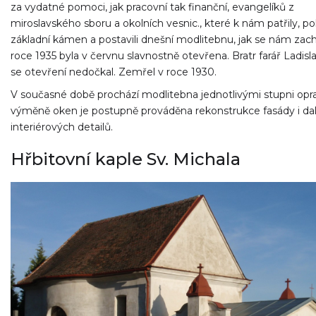
za vydatné pomoci, jak pracovní tak finanční, evangelíků z
miroslavského sboru a okolních vesnic., které k nám patřily, pol
základní kámen a postavili dnešní modlitebnu, jak se nám zach
roce 1935 byla v červnu slavnostně otevřena. Bratr farář Ladisl
se otevření nedočkal. Zemřel v roce 1930.
V současné době prochází modlitebna jednotlivými stupni opr
výměně oken je postupně prováděna rekonstrukce fasády i dal
interiérových detailů.
Hřbitovní kaple Sv. Michala