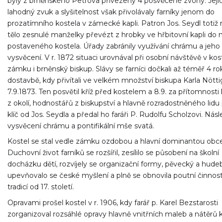
byly z brněnského Petrova přivezeny 4 posvěcené zvony. Jeji
lahodný zvuk a slyšitelnost však přivolávaly farníky jenom do
prozatímního kostela v zámecké kapli. Patron Jos. Seydl totiž
tělo zesnulé manželky převézt z hrobky ve hřbitovní kapli do 
postaveného kostela. Úřady zabránily využívání chrámu a jeho
vysvěcení. V r. 1872 situaci urovnával při osobní návštěvě v kos
zámku i brněnský biskup. Slávy se farníci dočkali až téměř 4 ro
dostavbě, kdy přivítali ve velkém množství biskupa Karla Nött
7.9.1873. Ten posvětil kříž před kostelem a 8.9. za přítomnosti
z okolí, hodnostářů z biskupství a hlavně rozradostněného lidu
klíč od Jos. Seydla a předal ho faráři P. Rudolfu Scholzovi. Nás
vysvěcení chrámu a pontifikální mše svatá.
Kostel se stal vedle zámku ozdobou a hlavní dominantou obce
Duchovní život farníků se rozšířil, zesílilo se působení na školní
docházku dětí, rozvíjely se organizační formy, pěvecký a hudeb
upevňovalo se české myšlení a plně se obnovila poutní činnost
tradicí od 17. století.
Opravami prošel kostel v r. 1906, kdy farář p. Karel Bezstarosti
zorganizoval rozsáhlé opravy hlavně vnitřních maleb a nátěrů k