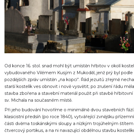
Od konce 16. stol. snad mohl být umístěn hřbitov v okolí kostel
vybudovaného Vilémem Kusým z Mukoděl, jenž prý byl podle
pozdějších zpráv umístěn „na kopci“. Řád jezuitů zřejmě necha
starší kostelík ves obnovit i nově vysvětit; po zrušení řádu měl
stavba zbořena a stavební materiál použit při stavbě hřbitovní
sv. Michala na současném místě.
Při jeho budování hovoříme o minimálně dvou stavebních fází.
klasicistní předsíň (po roce 1840), vytvářející zvnějšku přízemní,
části dvěma toskánskými sloupy a nízkým trojúhelným štítem
čtvercový portikus, a na ni navazující obdélnou stavbu kostelík