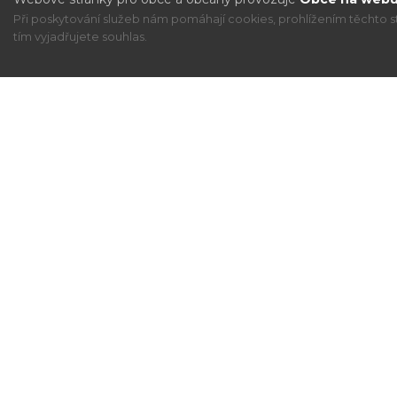
Při poskytování služeb nám pomáhají cookies, prohlížením těchto s
tím vyjadřujete souhlas.