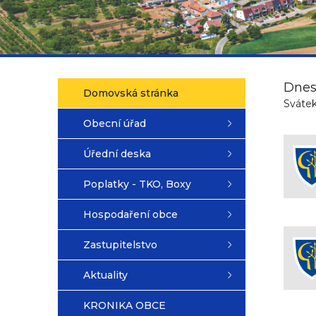
Dnes
Domovská stránka
Svátek
Obecní úřad
Úřední deska
Poplatky - TKO, Boxy
Hospodaření obce
Zastupitelstvo
Aktuality
KRONIKA OBCE