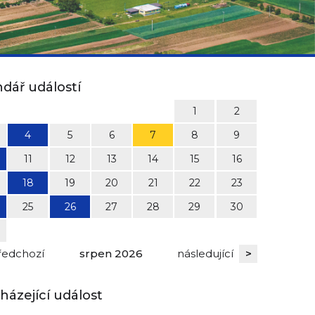
dář událostí
1
2
4
5
6
7
8
9
11
12
13
14
15
16
18
19
20
21
22
23
25
26
27
28
29
30
ředchozí
srpen
2026
následující
>
ázející událost