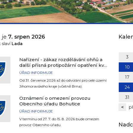
 je
7. srpen 2026
Kalen
 slaví
Lada
3
Nařízení - zákaz rozdělávání ohňů a
další přísná protipožární opatření kvůli
10
extrémnímu suchu a vysokým
ÚŘAD INFORMUJE
teplotám
17
Od 31. července 2026 až do odvolání pro celé území
Jihomoravského kraje (včetně Brna).
24
31
Oznámení o omezení provozu
Obecního úřadu Bohutice
<
p
ÚŘAD INFORMUJE
V termínu od 27. 7. do 15. 8. 2026 bude omezen
Nadch
provoz Obecního úřadu.