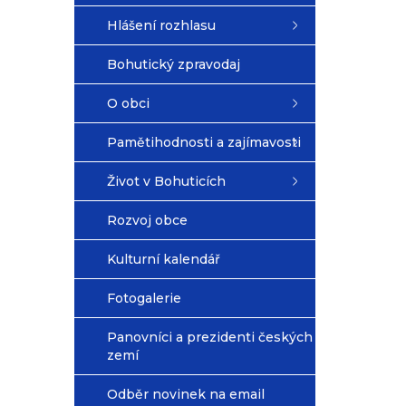
Hlášení rozhlasu
Bohutický zpravodaj
O obci
Pamětihodnosti a zajímavosti
Život v Bohuticích
Rozvoj obce
Kulturní kalendář
Fotogalerie
Panovníci a prezidenti českých
zemí
Odběr novinek na email