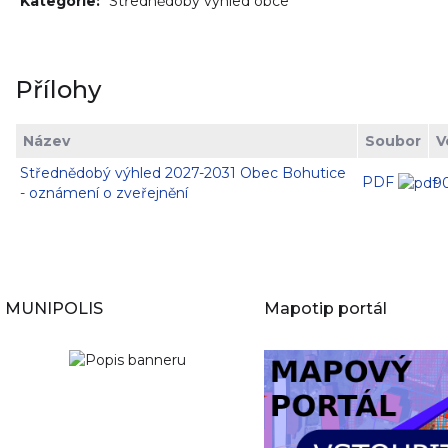
Kategorie:
Střednědobý výhled obce
Přílohy
Název
Soubor
V
Střednědobý výhled 2027-2031 Obec Bohutice
PDF
9
- oznámení o zveřejnění
MUNIPOLIS
Mapotip portál