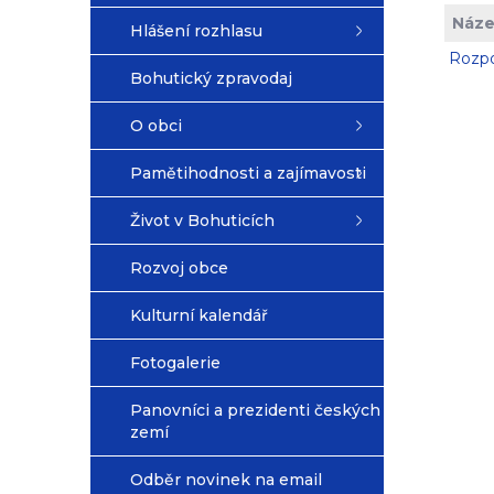
Náze
Hlášení rozhlasu
Rozpo
Bohutický zpravodaj
O obci
Pamětihodnosti a zajímavosti
Život v Bohuticích
Rozvoj obce
Kulturní kalendář
Fotogalerie
Panovníci a prezidenti českých
zemí
Odběr novinek na email