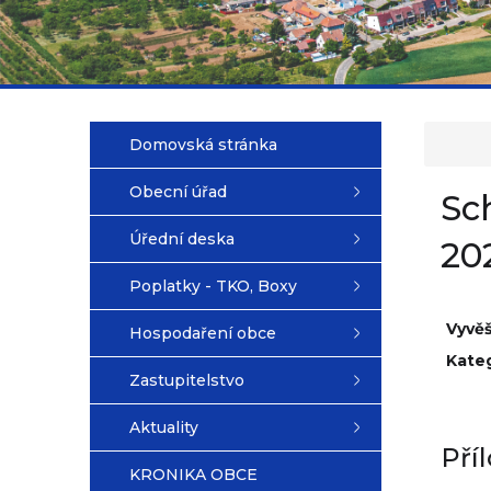
Domovská stránka
Obecní úřad
Sc
Úřední deska
20
Poplatky - TKO, Boxy
Vyvě
Hospodaření obce
Kateg
Zastupitelstvo
Aktuality
Pří
KRONIKA OBCE