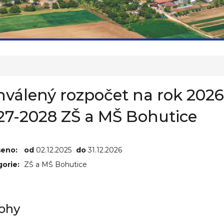
hválený rozpočet na rok 2026
27-2028 ZŠ a MŠ Bohutice
šeno:
od
02.12.2025
do
31.12.2026
orie:
ZŠ a MŠ Bohutice
lohy