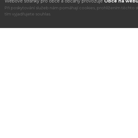
Webové stránky pro obce a občany provozuje
Obce na webu 
Při poskytování služeb nám pomáhají cookies, prohlížením těchto s
tím vyjadřujete souhlas.