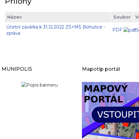
Přílohy
Název
Soubor
V
Účetní závěrka k 31.12.2022 ZŠ+MŠ Bohutice -
PDF
15
zpráva
MUNIPOLIS
Mapotip portál