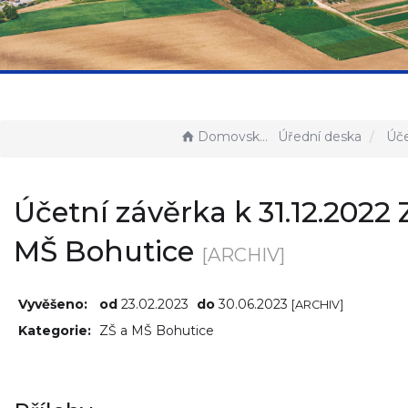
Domovská stránka
Úřední deska
Účetní závěrka k 
Účetní závěrka k 31.12.2022 
MŠ Bohutice
[ARCHIV]
Vyvěšeno:
od
23.02.2023
do
30.06.2023
[ARCHIV]
Kategorie:
ZŠ a MŠ Bohutice