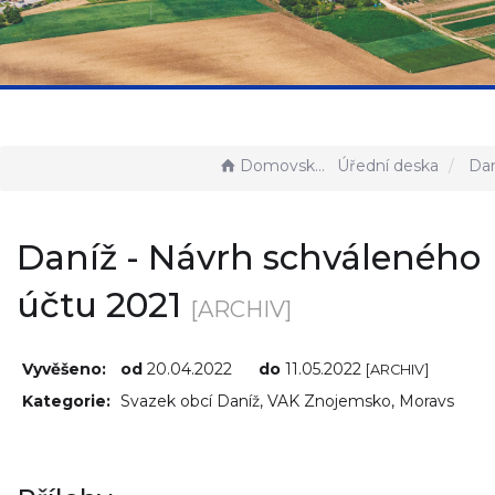
Domovská stránka
Úřední deska
Daníž - Návr
Daníž - Návrh schváleného
účtu 2021
[ARCHIV]
Vyvěšeno:
od
20.04.2022
do
11.05.2022
[ARCHIV]
Kategorie:
Svazek obcí Daníž, VAK Znojemsko, Moravs