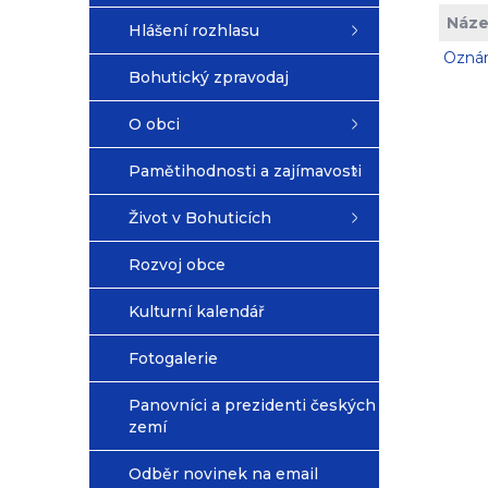
Náze
Hlášení rozhlasu
Oznám
Bohutický zpravodaj
O obci
Pamětihodnosti a zajímavosti
Život v Bohuticích
Rozvoj obce
Kulturní kalendář
Fotogalerie
Panovníci a prezidenti českých
zemí
Odběr novinek na email