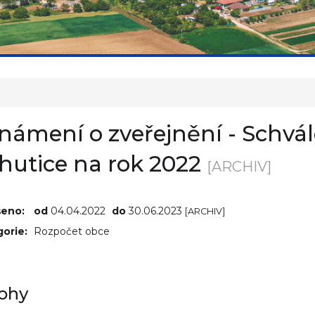
námení o zveřejnění - Schvá
hutice na rok 2022
[ARCHIV]
šeno:
od
04.04.2022
do
30.06.2023
[ARCHIV]
orie:
Rozpočet obce
lohy