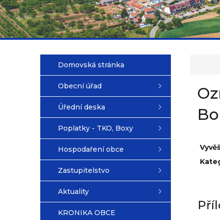
Domovská stránka
Obecní úřad
Oz
Úřední deska
Bo
Poplatky - TKO, Boxy
Vyvě
Hospodaření obce
Kateg
Zastupitelstvo
Aktuality
Pří
KRONIKA OBCE