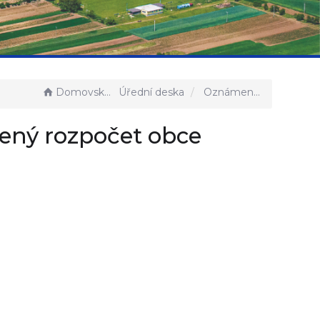
Domovská stránka
Úřední deska
Oznámení o zveřejnění - Schválený rozpočet obce Bohutice na rok 2022
lený rozpočet obce