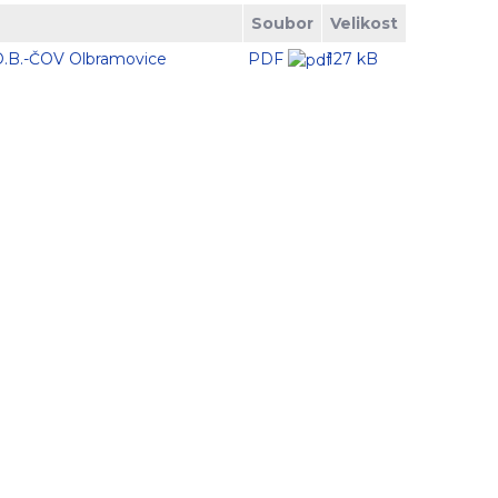
Soubor
Velikost
O.B.-ČOV Olbramovice
PDF
127 kB