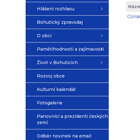
Náze
Hlášení rozhlasu
Oznám
Bohutický zpravodaj
O obci
Pamětihodnosti a zajímavosti
Život v Bohuticích
Rozvoj obce
Kulturní kalendář
Fotogalerie
Panovníci a prezidenti českých
zemí
Odběr novinek na email