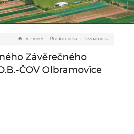
Domovská stránka
Úřední deska
Oznámení o zveřejnění Schváleného Závěrečného účtu za rok 2020 Svazek obcí B.O.B.-ČOV Olbramovice
eného Závěrečného
.O.B.-ČOV Olbramovice