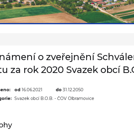
námení o zveřejnění Schvál
tu za rok 2020 Svazek obcí B
šeno:
od
16.06.2021
do
31.12.2050
orie:
Svazek obcí B.O.B. - ČOV Olbramovice
lohy