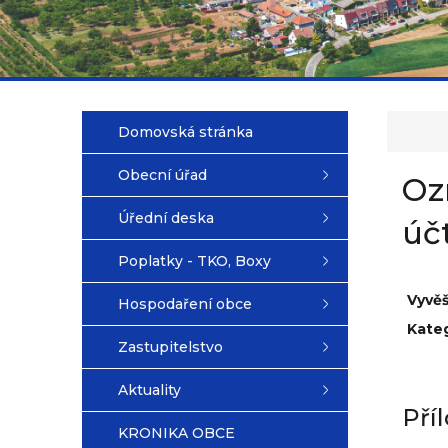
Domovská stránka
Obecní úřad
Oz
Úřední deska
úč
Poplatky - TKO, Boxy
Vyvě
Hospodaření obce
Kateg
Zastupitelstvo
Aktuality
Pří
KRONIKA OBCE