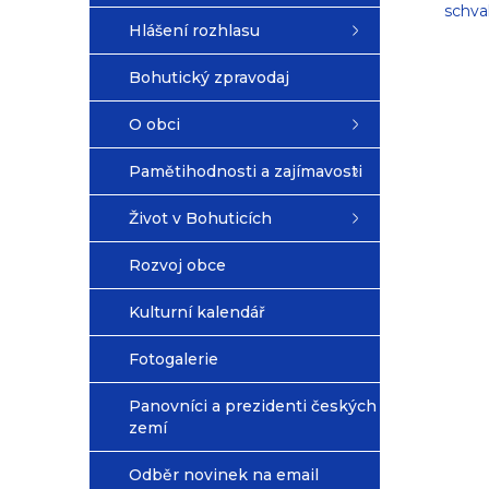
schva
Hlášení rozhlasu
Bohutický zpravodaj
O obci
Pamětihodnosti a zajímavosti
Život v Bohuticích
Rozvoj obce
Kulturní kalendář
Fotogalerie
Panovníci a prezidenti českých
zemí
Odběr novinek na email