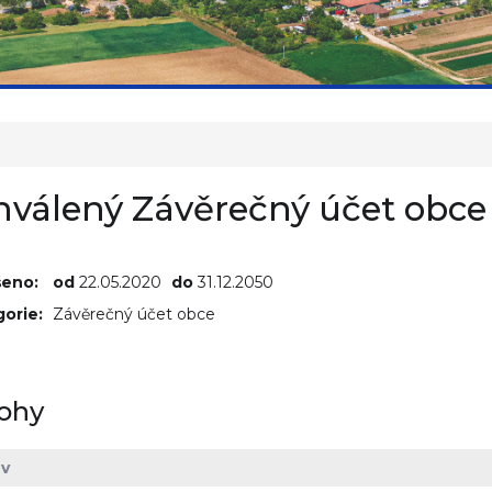
hválený Závěrečný účet obce 
šeno:
od
22.05.2020
do
31.12.2050
orie:
Závěrečný účet obce
lohy
v