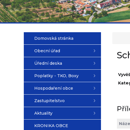
Domovská stránka
Obecní úřad
Sc
Úřední deska
Vyvě
Poplatky - TKO, Boxy
Kateg
Hospodaření obce
Zastupitelstvo
Pří
Aktuality
Náze
KRONIKA OBCE