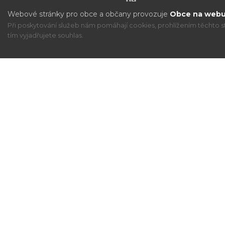
Webové stránky pro obce a občany provozuje
Obce na webu 
Při poskytování služeb nám pomáhají cookies, prohlížením těchto s
tím vyjadřujete souhlas.