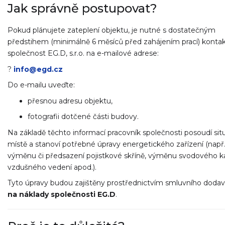
Jak správně postupovat?
Pokud plánujete zateplení objektu, je nutné s dostatečným
předstihem (minimálně 6 měsíců před zahájením prací) konta
společnost
EG.D, s.r.o.
na e-mailové adrese:
?
info@egd.cz
Do e-mailu uveďte:
přesnou adresu objektu,
fotografii dotčené části budovy.
Na základě těchto informací pracovník společnosti posoudí sit
místě a stanoví potřebné úpravy energetického zařízení (např
výměnu či předsazení pojistkové skříně, výměnu svodového k
vzdušného vedení apod.).
Tyto úpravy budou zajištěny prostřednictvím smluvního dodav
na náklady společnosti EG.D
.