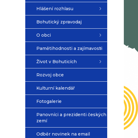
Hlášení rozhlasu
Bohutický zpravodaj
O obci
Pamětihodnosti a zajímavosti
Život v Bohuticích
Rozvoj obce
Kulturní kalendář
Fotogalerie
Panovníci a prezidenti českých
zemí
Odběr novinek na email