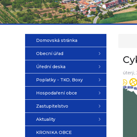
Domovská stránka
Obecní úřad
Cy
Úřední deska
úterý,
Poplatky - TKO, Boxy
Hospodaření obce
Zastupitelstvo
Aktuality
KRONIKA OBCE