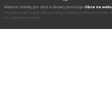
Webové stránky pro obce a občany provozuje
Obce na webu 
Při poskytování služeb nám pomáhají cookies, prohlížením těchto s
tím vyjadřujete souhlas.